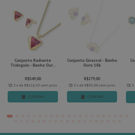
Conjunto Radiante
Conjunto Girassol - Banho
Co
Triângulo - Banho Ouro
Ouro 18k
18k
R$349,00
R$279,00
3
x de
R$116,33
sem juros
3
x de
R$93,00
sem juros
3
COMPRAR
COMPRAR