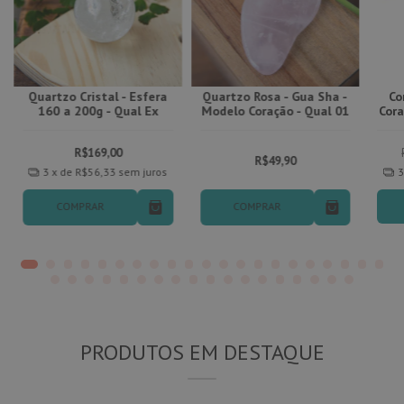
Quartzo Cristal - Esfera
Quartzo Rosa - Gua Sha -
Co
160 a 200g - Qual Ex
Modelo Coração - Qual 01
Cora
R$169,00
R$49,90
3
x de
R$56,33
sem juros
COMPRAR
COMPRAR
PRODUTOS EM DESTAQUE