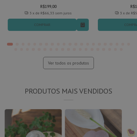
R$199,00
R$1
3
x de
R$66,33
sem juros
3
x de
R$5
COMPRAR
COMPR
Ver todos os produtos
PRODUTOS MAIS VENDIDOS