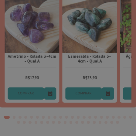
Ametrino - Rolada 3-4cm
Esmeralda - Rolada 3-
Ágata
- Qual A
4cm - Qual A
R$17,90
R$23,90
COMPRAR
COMPRAR
C