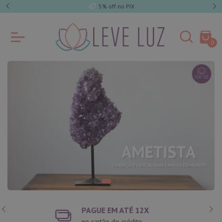
5% off no PIX
0
PAGUE NO PIX
e ganhe 5% de desconto