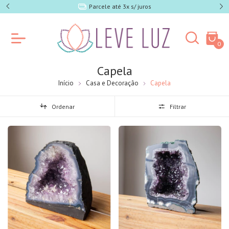
e SP)
Parcele até 3x s/ juros
0
Capela
Início
Casa e Decoração
Capela
Ordenar
Filtrar