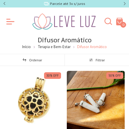
e SP)
Parcele até 3x s/ juros
0
Difusor Aromático
Início
Terapia e Bem-Estar
Difusor Aromático
Ordenar
Filtrar
30
%
OFF
50
%
OFF