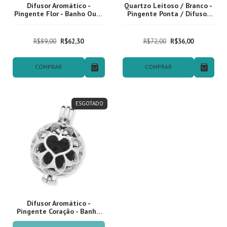
Difusor Aromático -
Quartzo Leitoso / Branco -
Pingente Flor - Banho Ouro
Pingente Ponta / Difusor
18k
Pessoal - Banho Prata
R$89,00
R$62,30
R$72,00
R$36,00
COMPRAR
COMPRAR
ESGOTADO
Difusor Aromático -
Pingente Coração - Banho
Ródio