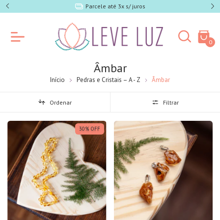
e SP)
Parcele até 3x s/ juros
0
Âmbar
Início
Pedras e Cristais – A - Z
Âmbar
Ordenar
Filtrar
30
%
OFF