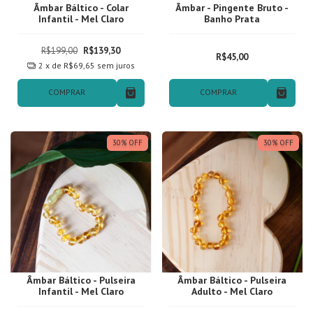
Âmbar Báltico - Colar
Âmbar - Pingente Bruto -
Infantil - Mel Claro
Banho Prata
R$199,00
R$139,30
R$45,00
2
x de
R$69,65
sem juros
COMPRAR
COMPRAR
30
%
OFF
30
%
OFF
Âmbar Báltico - Pulseira
Âmbar Báltico - Pulseira
Infantil - Mel Claro
Adulto - Mel Claro