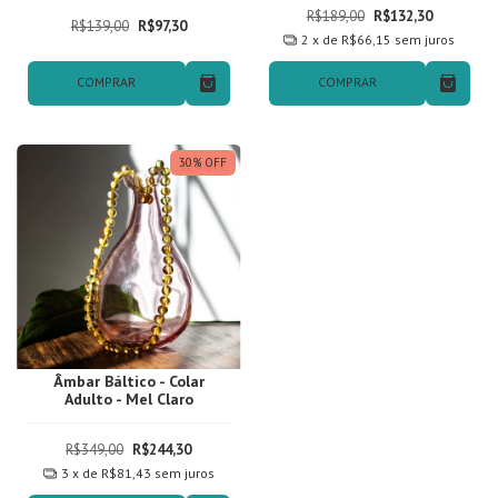
R$189,00
R$132,30
R$139,00
R$97,30
2
x de
R$66,15
sem juros
COMPRAR
COMPRAR
30
%
OFF
Âmbar Báltico - Colar
Adulto - Mel Claro
R$349,00
R$244,30
3
x de
R$81,43
sem juros