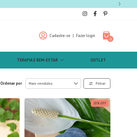
Cadastre-se
|
Fazer login
0
TERAPIA E BEM-ESTAR
OUTLET
Ordenar por
Filtrar
20
%
OFF