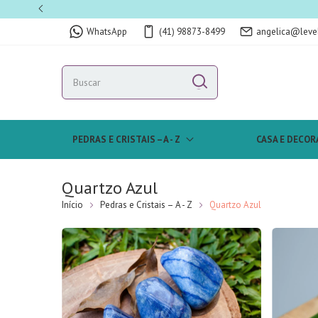
WhatsApp
(41) 98873-8499
angelica@leve
PEDRAS E CRISTAIS – A - Z
CASA E DECOR
Quartzo Azul
Início
Pedras e Cristais – A - Z
Quartzo Azul