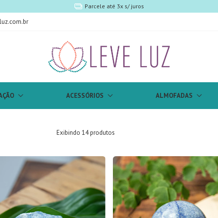
5% off no PIX
luz.com.br
AÇÃO
ACESSÓRIOS
ALMOFADAS
Exibindo 14 produtos