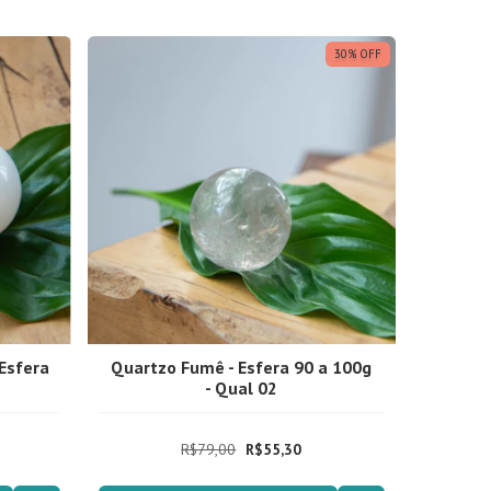
30
%
OFF
 Esfera
Quartzo Fumê - Esfera 90 a 100g
- Qual 02
R$79,00
R$55,30