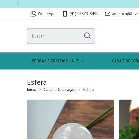
WhatsApp
(41) 98873-8499
angelica@leve
PEDRAS E CRISTAIS – A - Z
CASA E DECOR
Esfera
Início
Casa e Decoração
Esfera