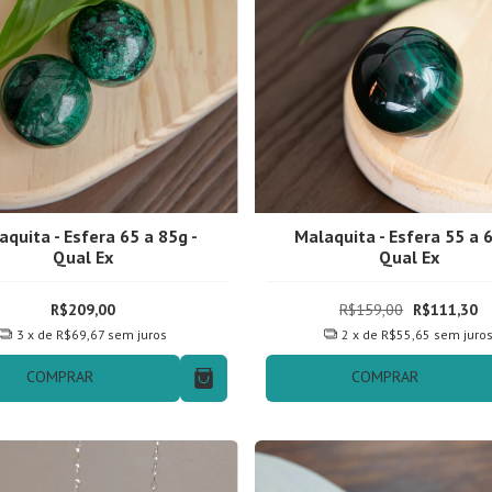
aquita - Esfera 65 a 85g -
Malaquita - Esfera 55 a 6
Qual Ex
Qual Ex
R$209,00
R$159,00
R$111,30
3
x de
R$69,67
sem juros
2
x de
R$55,65
sem juro
COMPRAR
COMPRAR