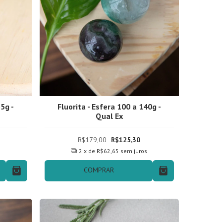
5g -
Fluorita - Esfera 100 a 140g -
Qual Ex
R$179,00
R$125,30
s
2
x de
R$62,65
sem juros
COMPRAR