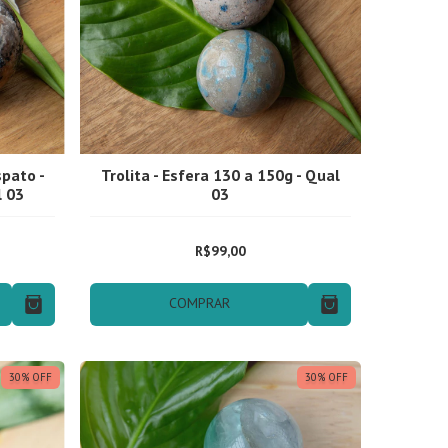
pato -
Trolita - Esfera 130 a 150g - Qual
l 03
03
R$99,00
COMPRAR
30
%
OFF
30
%
OFF