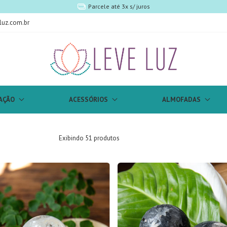
5% off no PIX
luz.com.br
AÇÃO
ACESSÓRIOS
ALMOFADAS
Exibindo 51 produtos