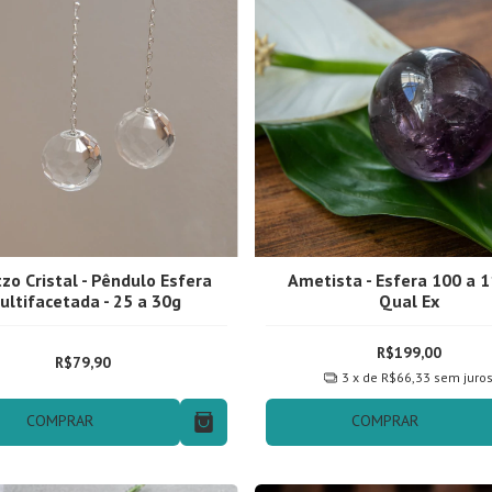
zo Cristal - Pêndulo Esfera
Ametista - Esfera 100 a 1
ultifacetada - 25 a 30g
Qual Ex
R$199,00
R$79,90
3
x de
R$66,33
sem juro
COMPRAR
COMPRAR