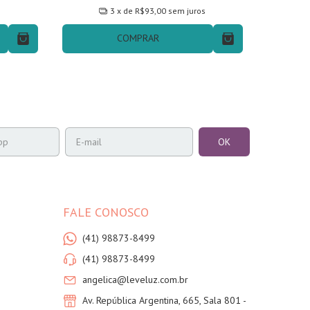
s
3
x de
R$93,00
sem juros
COMPRAR
FALE CONOSCO
(41) 98873-8499
(41) 98873-8499
angelica@leveluz.com.br
Av. República Argentina, 665, Sala 801 -