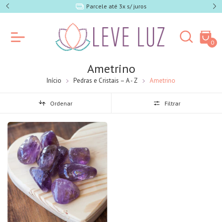
e SP)
Parcele até 3x s/ juros
0
Ametrino
Início
Pedras e Cristais – A - Z
Ametrino
Ordenar
Filtrar