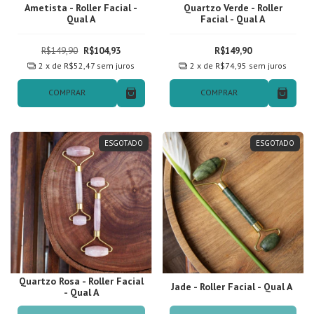
Ametista - Roller Facial -
Quartzo Verde - Roller
Qual A
Facial - Qual A
R$149,90
R$104,93
R$149,90
2
x de
R$52,47
sem juros
2
x de
R$74,95
sem juros
COMPRAR
COMPRAR
ESGOTADO
ESGOTADO
Quartzo Rosa - Roller Facial
Jade - Roller Facial - Qual A
- Qual A