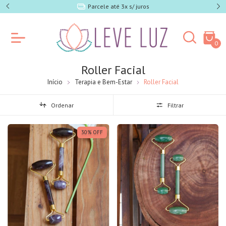
SP)
Parcele até 3x s/ juros
0
Roller Facial
Início
Terapia e Bem-Estar
Roller Facial
Ordenar
Filtrar
30
%
OFF