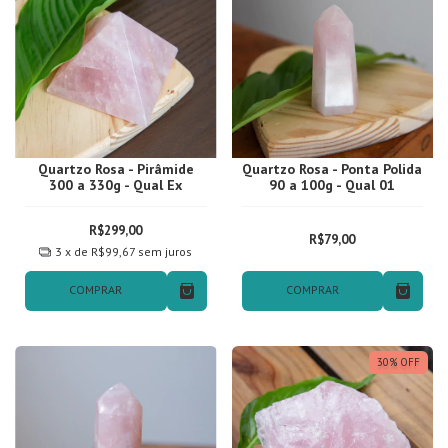
Quartzo Rosa - Pirâmide
Quartzo Rosa - Ponta Polida
300 a 330g - Qual Ex
90 a 100g - Qual 01
R$299,00
R$79,00
3
x de
R$99,67
sem juros
COMPRAR
COMPRAR
30
%
OFF