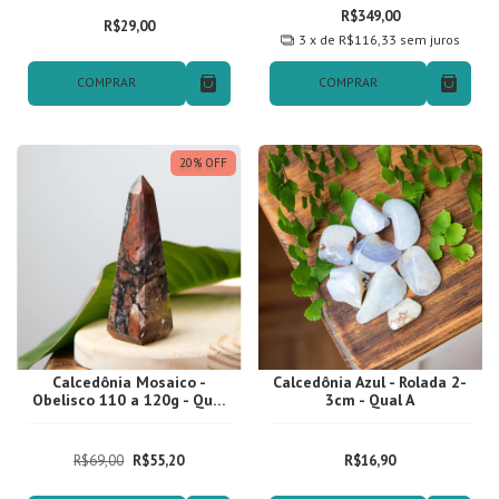
R$349,00
R$29,00
3
x de
R$116,33
sem juros
COMPRAR
COMPRAR
20
%
OFF
Calcedônia Mosaico -
Calcedônia Azul - Rolada 2-
Obelisco 110 a 120g - Qual
3cm - Qual A
01
R$69,00
R$55,20
R$16,90