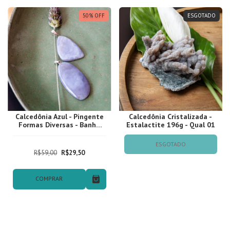
50
%
OFF
ESGOTADO
Calcedônia Azul - Pingente
Calcedônia Cristalizada -
Formas Diversas - Banho
Estalactite 196g - Qual 01
Prata
ESGOTADO
R$59,00
R$29,50
COMPRAR