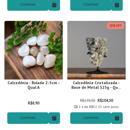
COMPRAR
COMPRAR
30
%
OFF
Calcedônia - Rolada 2-3cm -
Calcedônia Cristalizada -
Qual A
Base de Metal 325g - Qual
01
R$149,00
R$104,30
R$8,90
2
x de
R$52,15
sem juros
COMPRAR
COMPRAR