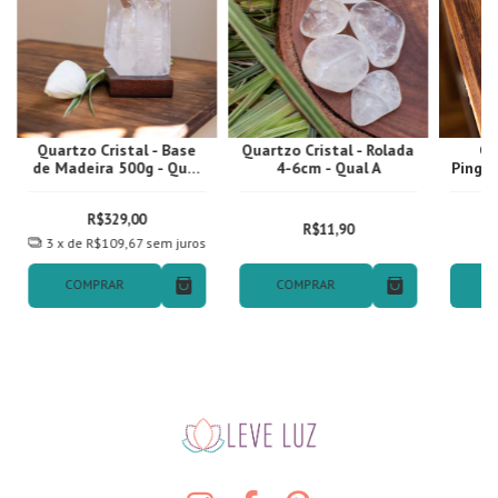
Quartzo Cristal - Base
Quartzo Cristal - Rolada
Qu
de Madeira 500g - Qual
4-6cm - Qual A
Pingen
Ex
R$329,00
R$11,90
3
x de
R$109,67
sem juros
COMPRAR
COMPRAR
C