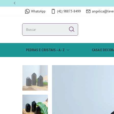
WhatsApp
(41) 98873-8499
angelica@leve
PEDRAS E CRISTAIS – A - Z
CASA E DECOR