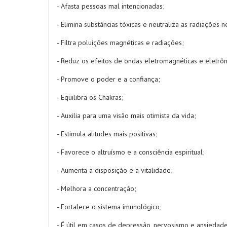
- Afasta pessoas mal intencionadas;
- Elimina substâncias tóxicas e neutraliza as radiações n
- Filtra poluições magnéticas e radiações;
- Reduz os efeitos de ondas eletromagnéticas e eletrôn
- Promove o poder e a confiança;
- Equilibra os Chakras;
- Auxilia para uma visão mais otimista da vida;
- Estimula atitudes mais positivas;
- Favorece o altruísmo e a consciência espiritual;
- Aumenta a disposição e a vitalidade;
- Melhora a concentração;
- Fortalece o sistema imunológico;
- É útil em casos de depressão, nervosismo e ansiedade