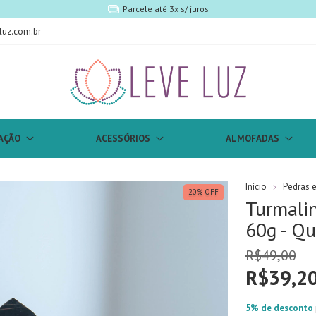
Parcele até 3x s/ juros
luz.com.br
AÇÃO
ACESSÓRIOS
ALMOFADAS
Início
Pedras e 
20
%
OFF
Turmalin
60g - Qu
R$49,00
R$39,2
5% de desconto