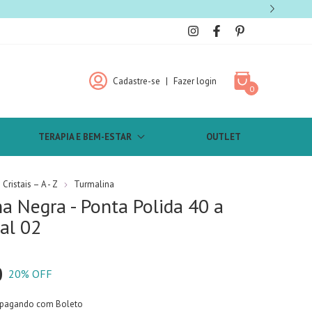
Cadastre-se
|
Fazer login
0
TERAPIA E BEM-ESTAR
OUTLET
Cristais – A - Z
Turmalina
a Negra - Ponta Polida 40 a
al 02
0
20
% OFF
pagando com Boleto