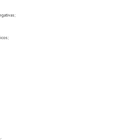
egativas;
icos;
;