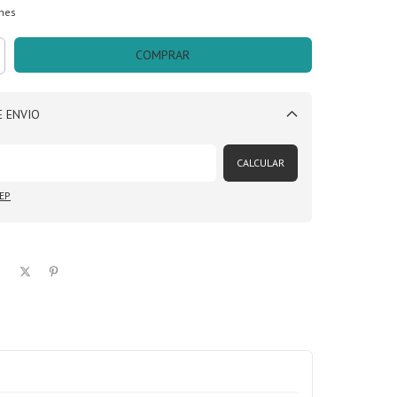
hes
 ENVIO
Alterar CEP
CALCULAR
EP