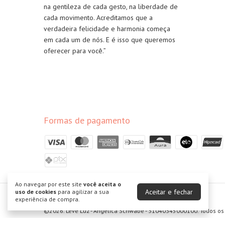
na gentileza de cada gesto, na liberdade de
cada movimento. Acreditamos que a
verdadeira felicidade e harmonia começa
em cada um de nós. E é isso que queremos
oferecer para você.”
Formas de pagamento
Ao navegar por este site
você aceita o
Aceitar e fechar
uso de cookies
para agilizar a sua
experiência de compra.
Leve Luz
©2026. Leve Luz - Angélica Schwabe - 31040345000100. Todos os 