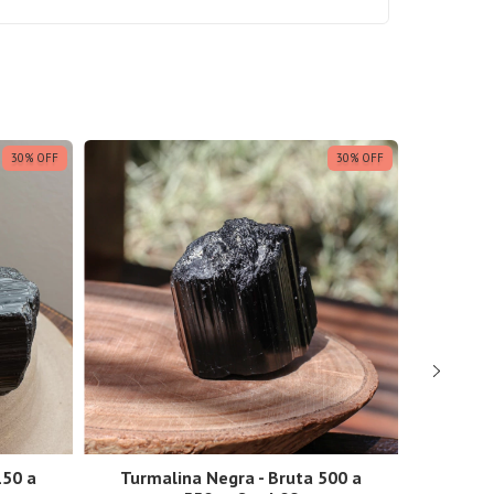
30
%
OFF
30
%
OFF
150 a
Turmalina Negra - Bruta 500 a
Turma