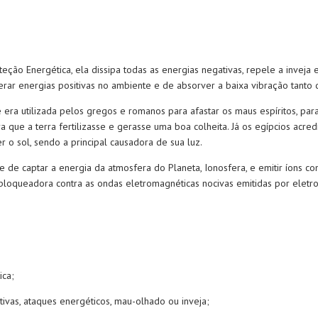
ção Energética, ela dissipa todas as energias negativas, repele a inveja 
erar energias positivas no ambiente e de absorver a baixa vibração tanto
ra utilizada pelos gregos e romanos para afastar os maus espíritos, para 
a que a terra fertilizasse e gerasse uma boa colheita. Já os egípcios acr
er o sol, sendo a principal causadora de sua luz.
e captar a energia da atmosfera do Planeta, Ionosfera, e emitir íons com
 bloqueadora contra as ondas eletromagnéticas nocivas emitidas por eletr
ica;
tivas, ataques energéticos, mau-olhado ou inveja;