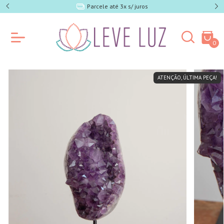
e SP)
Parcele até 3x s/ juros
0
ATENÇÃO, ÚLTIMA PEÇA!