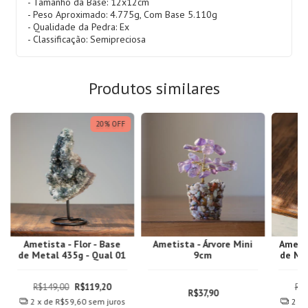
- Tamanho da Base: 12x12cm
- Peso Aproximado: 4.775g, Com Base 5.110g
- Qualidade da Pedra: Ex
- Classificação: Semipreciosa
Produtos similares
20
%
OFF
Ametista - Flor - Base
Ametista - Árvore Mini
Ametis
de Metal 435g - Qual 01
9cm
de Met
R$149,00
R$119,20
R$
R$37,90
2
x de
R$59,60
sem juros
2
x 