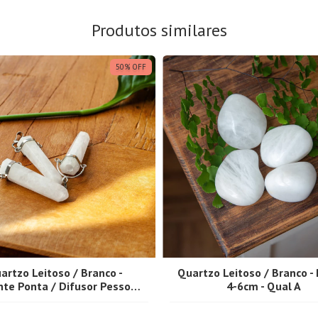
Produtos similares
50
%
OFF
artzo Leitoso / Branco -
Quartzo Leitoso / Branco -
nte Ponta / Difusor Pessoal
4-6cm - Qual A
- Banho Prata