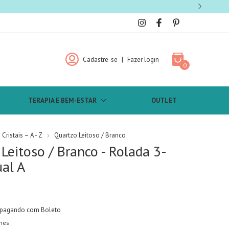
5% off no PIX
Cadastre-se
|
Fazer login
0
TERAPIA E BEM-ESTAR
OUTLET
Cristais – A - Z
Quartzo Leitoso / Branco
Leitoso / Branco - Rolada 3-
al A
pagando com Boleto
hes