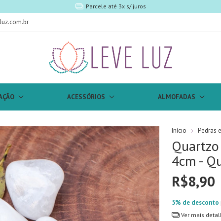
luz.com.br
AÇÃO
ACESSÓRIOS
ALMOFADAS
Início
Pedras e 
Quartzo 
4cm - Qu
R$8,90
5% de desconto
Ver mais detal