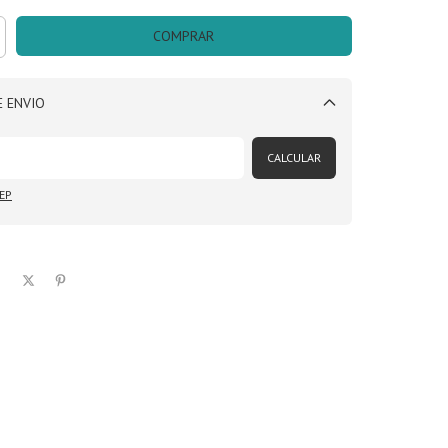
 ENVIO
Alterar CEP
CALCULAR
EP