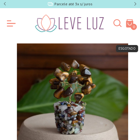
e SP)
Parcele até 3x s/ juros
0
ESGOTADO