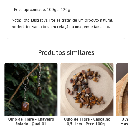
- Peso aproximado: 100g a 120g
Nota: Foto ilustrativa. Por se tratar de um produto natural,
poderá ter variações em relação à imagem e tamanho.
Produtos similares
Olho de Tigre - Chaveiro
Olho de Tigre - Cascalho
Olho 
Rolado - Qual 01
0,5-1cm - Pcte 100g -
Massa
Qual A