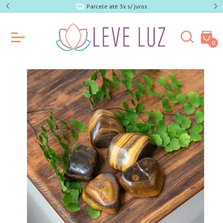
e SP)
Parcele até 3x s/ juros
0