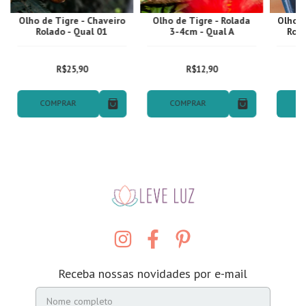
Olho de Tigre - Chaveiro
Olho de Tigre - Rolada
Olho d
Rolado - Qual 01
3-4cm - Qual A
Rola
R$25,90
R$12,90
COMPRAR
COMPRAR
C
Receba nossas novidades por e-mail