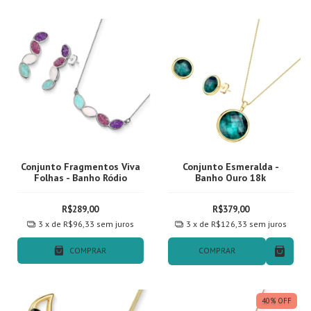
Conjunto Fragmentos Viva
Conjunto Esmeralda -
Folhas - Banho Ródio
Banho Ouro 18k
R$289,00
R$379,00
3
x de
R$96,33
sem juros
3
x de
R$126,33
sem juros
COMPRAR
COMPRAR
40
%
OFF