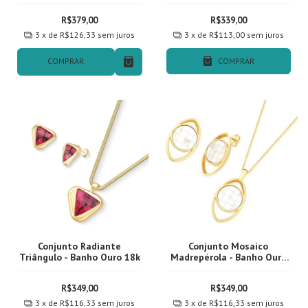
R$379,00
R$339,00
3
x de
R$126,33
sem juros
3
x de
R$113,00
sem juros
COMPRAR
COMPRAR
Conjunto Radiante
Conjunto Mosaico
Triângulo - Banho Ouro 18k
Madrepérola - Banho Ouro
18k
R$349,00
R$349,00
3
x de
R$116,33
sem juros
3
x de
R$116,33
sem juros