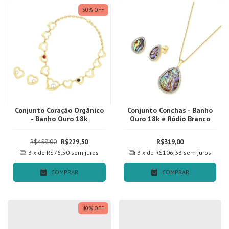
50
%
OFF
Conjunto Coração Orgânico
Conjunto Conchas - Banho
- Banho Ouro 18k
Ouro 18k e Ródio Branco
R$459,00
R$229,50
R$319,00
3
x de
R$76,50
sem juros
3
x de
R$106,33
sem juros
COMPRAR
COMPRAR
40
%
OFF