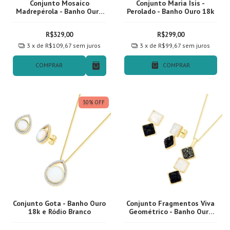
Conjunto Mosaico
Conjunto Maria Isis -
Madrepérola - Banho Ouro
Perolado - Banho Ouro 18k
18k
R$329,00
R$299,00
3
x de
R$109,67
sem juros
3
x de
R$99,67
sem juros
COMPRAR
COMPRAR
30
%
OFF
Conjunto Gota - Banho Ouro
Conjunto Fragmentos Viva
18k e Ródio Branco
Geométrico - Banho Ouro
18k