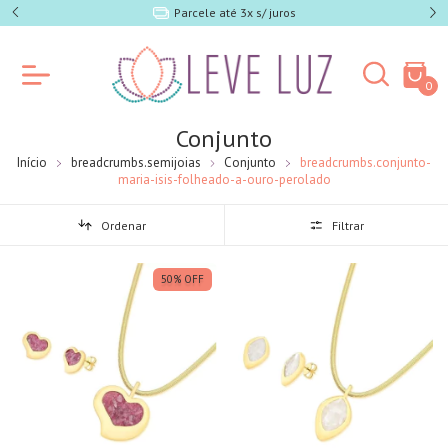
5% off no PIX
0
Conjunto
Início
breadcrumbs.semijoias
Conjunto
breadcrumbs.conjunto-
maria-isis-folheado-a-ouro-perolado
Ordenar
Filtrar
50
%
OFF