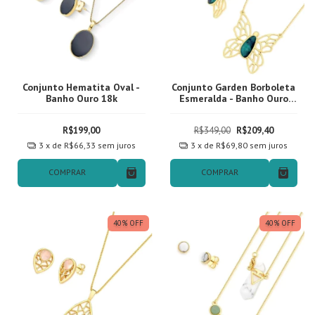
Conjunto Hematita Oval -
Conjunto Garden Borboleta
Banho Ouro 18k
Esmeralda - Banho Ouro
18k
R$199,00
R$349,00
R$209,40
3
x de
R$66,33
sem juros
3
x de
R$69,80
sem juros
COMPRAR
COMPRAR
40
%
OFF
40
%
OFF