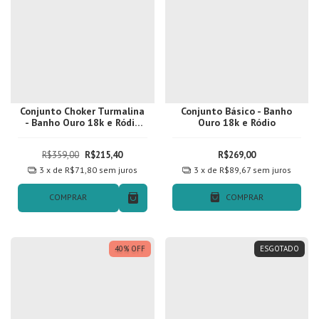
Conjunto Choker Turmalina
Conjunto Básico - Banho
- Banho Ouro 18k e Ródio
Ouro 18k e Ródio
Negro
R$359,00
R$215,40
R$269,00
3
x de
R$71,80
sem juros
3
x de
R$89,67
sem juros
COMPRAR
COMPRAR
40
%
OFF
ESGOTADO