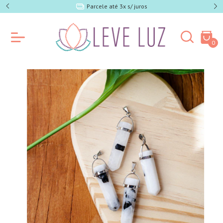
e SP)
Parcele até 3x s/ juros
0