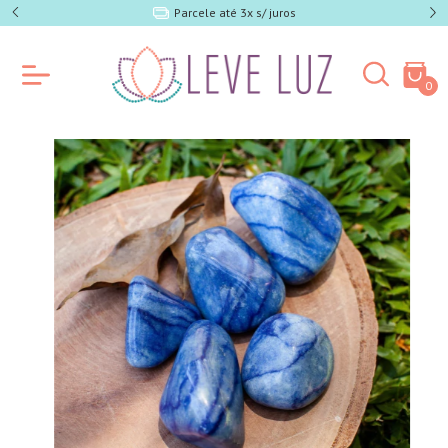
e SP)
Parcele até 3x s/ juros
0