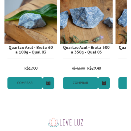
Quartzo Azul - Bruta 60
Quartzo Azul - Bruta 300
Quartz
a 100g - Qual 03
a 350g - Qual 03
a 
R$17,00
R$42,00
R$29,40
COMPRAR
COMPRAR
C