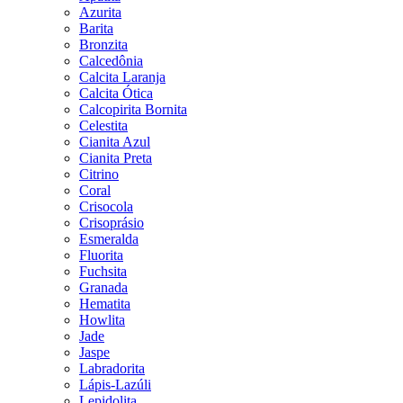
Azurita
Barita
Bronzita
Calcedônia
Calcita Laranja
Calcita Ótica
Calcopirita Bornita
Celestita
Cianita Azul
Cianita Preta
Citrino
Coral
Crisocola
Crisoprásio
Esmeralda
Fluorita
Fuchsita
Granada
Hematita
Howlita
Jade
Jaspe
Labradorita
Lápis-Lazúli
Lepidolita