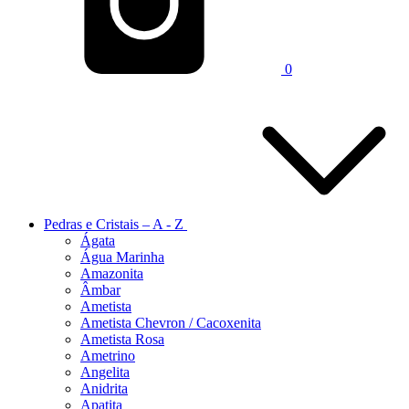
0
Pedras e Cristais – A - Z
Ágata
Água Marinha
Amazonita
Âmbar
Ametista
Ametista Chevron / Cacoxenita
Ametista Rosa
Ametrino
Angelita
Anidrita
Apatita