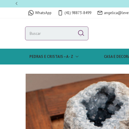
WhatsApp
(41) 98873-8499
angelica@leve
PEDRAS E CRISTAIS – A - Z
CASA E DECOR