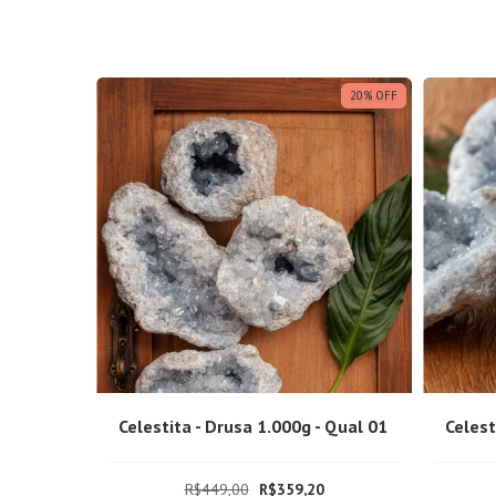
20
%
OFF
Celestita - Drusa 1.000g - Qual 01
Celest
R$449,00
R$359,20