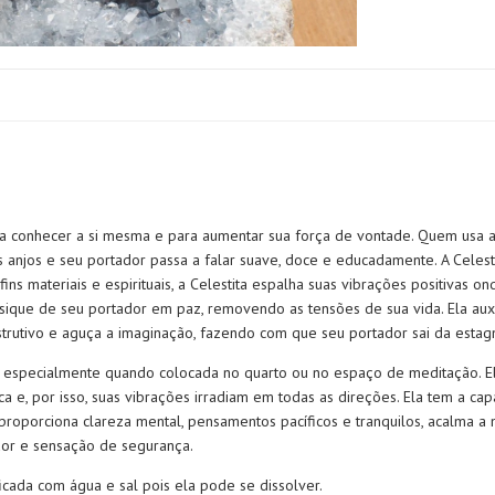
 a conhecer a si mesma e para aumentar sua força de vontade. Quem usa a 
njos e seu portador passa a falar suave, doce e educadamente. A Celest
ns materiais e espirituais, a Celestita espalha suas vibrações positivas 
 psique de seu portador em paz, removendo as tensões de sua vida. Ela au
nstrutivo e aguça a imaginação, fazendo com que seu portador sai da estag
s, especialmente quando colocada no quarto ou no espaço de meditação. Ela
a e, por isso, suas vibrações irradiam em todas as direções. Ela tem a c
proporciona clareza mental, pensamentos pacíficos e tranquilos, acalma a
ador e sensação de segurança.
icada com água e sal pois ela pode se dissolver.