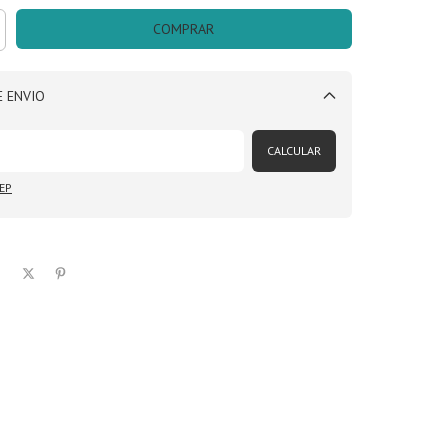
 ENVIO
Alterar CEP
CALCULAR
EP