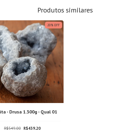
Produtos similares
20
%
OFF
ita - Drusa 1.300g - Qual 01
R$549,00
R$439,20