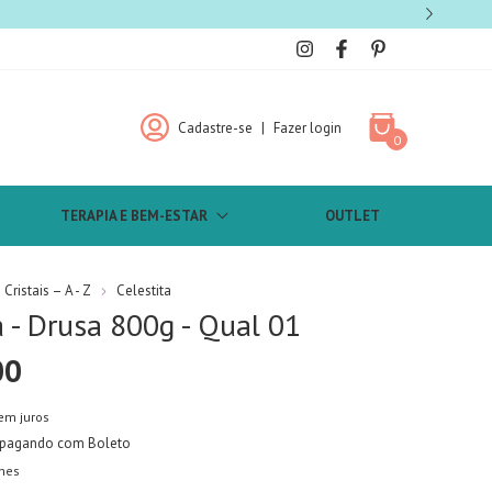
Cadastre-se
|
Fazer login
0
TERAPIA E BEM-ESTAR
OUTLET
Cristais – A - Z
Celestita
a - Drusa 800g - Qual 01
00
em juros
pagando com Boleto
hes