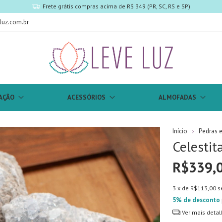
Parcele até 3x s/ juros
luz.com.br
AÇÃO
ACESSÓRIOS
ALMOFADAS
Início
Pedras e 
Celestit
R$339,
3
x de
R$113,00
s
5% de desconto
Ver mais detal