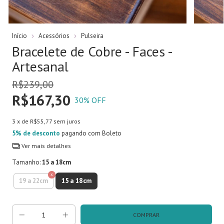
Início
Acessórios
Pulseira
Bracelete de Cobre - Faces -
Artesanal
R$239,00
R$167,30
30
% OFF
3
x de
R$55,77
sem juros
5% de desconto
pagando com Boleto
Ver mais detalhes
Tamanho:
15 a 18cm
15 a 18cm
19 a 22cm