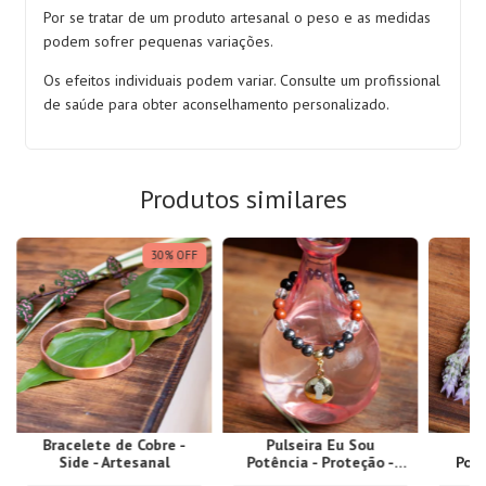
Por se tratar de um produto artesanal o peso e as medidas
podem sofrer pequenas variações.
Os efeitos individuais podem variar. Consulte um profissional
de saúde para obter aconselhamento personalizado.
Produtos similares
30
%
OFF
Bracelete de Cobre -
Pulseira Eu Sou
P
Side - Artesanal
Potência - Proteção -
Potê
8mm