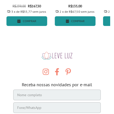
Espi
R$239,00
R$167,30
R$135,00
3
x de
R$55,77
sem juros
2
x de
R$67,50
sem juros
2
x
COMPRAR
COMPRAR
Receba nossas novidades por e-mail