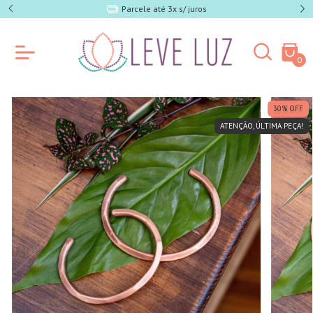
e SP)
Parcele até 3x s/ juros
0
30
%
OFF
ATENÇÃO, ÚLTIMA PEÇA!