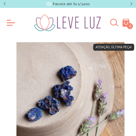
e SP)
Parcele até 3x s/ juros
0
ATENÇÃO, ÚLTIMA PEÇA!