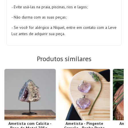
- Evite usá-las na praia, piscinas, rios e lagos;
- Não durma com as suas peças;
- Se você for alérgico a Níquel, entre em contato com a Leve
Luz antes de adquirir sua peça.
Produtos similares
Ametista com Calcita -
Ametista - Pingente
Amet
Base de Metal 705g -
Coração - Banho Prata