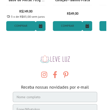
Qual 01
R$249,00
R$49,00
3
x de
R$83,00
sem juros
COMPRAR
COMPRAR
C
Receba nossas novidades por e-mail