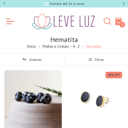
5% off no PIX
0
Hematita
Início
Pedras e Cristais – A - Z
Hematita
Ordenar
Filtrar
40
%
OFF