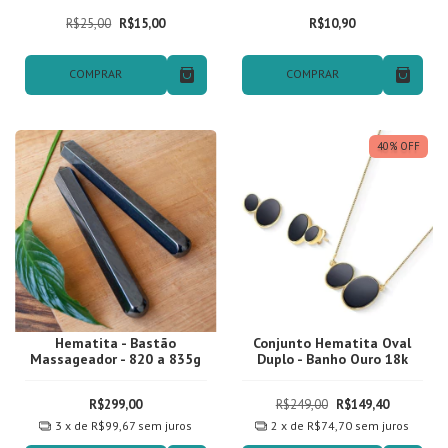
R$25,00
R$15,00
R$10,90
COMPRAR
COMPRAR
40
%
OFF
Hematita - Bastão
Conjunto Hematita Oval
Massageador - 820 a 835g
Duplo - Banho Ouro 18k
R$299,00
R$249,00
R$149,40
3
x de
R$99,67
sem juros
2
x de
R$74,70
sem juros