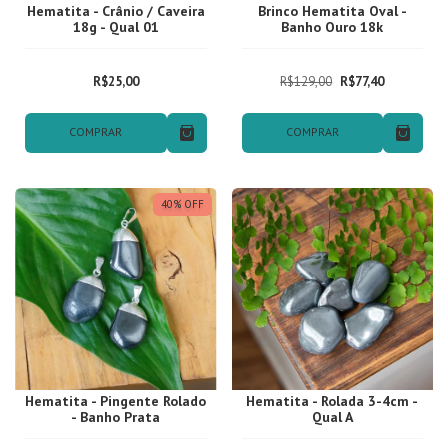
Hematita - Crânio / Caveira
Brinco Hematita Oval -
18g - Qual 01
Banho Ouro 18k
R$25,00
R$129,00
R$77,40
COMPRAR
COMPRAR
40
%
OFF
Hematita - Pingente Rolado
Hematita - Rolada 3-4cm -
- Banho Prata
Qual A