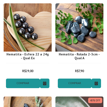
Hematita - Esfera 22 a 24g
Hematita - Rolada 2-3cm -
- Qual Ex
Qual A
R$29,00
R$7,90
COMPRAR
COMPRAR
40
%
OFF