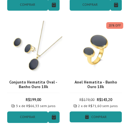
COMPRAR
COMPRAR
20
%
OFF
Conjunto Hematita Oval -
Anel Hematita - Banho
Banho Ouro 18k
Ouro 18k
R$199,00
R$179,00
R$143,20
3
x de
R$66,33
sem juros
2
x de
R$71,60
sem juros
COMPRAR
COMPRAR