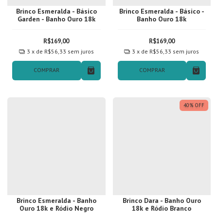
Brinco Esmeralda - Básico
Brinco Esmeralda - Básico -
Garden - Banho Ouro 18k
Banho Ouro 18k
R$169,00
R$169,00
3
x de
R$56,33
sem juros
3
x de
R$56,33
sem juros
COMPRAR
COMPRAR
40
%
OFF
Brinco Esmeralda - Banho
Brinco Dara - Banho Ouro
Ouro 18k e Ródio Negro
18k e Ródio Branco