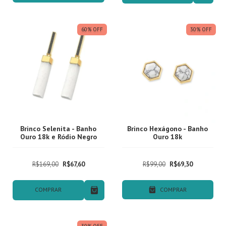
60
%
OFF
30
%
OFF
Brinco Selenita - Banho
Brinco Hexágono - Banho
Ouro 18k e Ródio Negro
Ouro 18k
R$169,00
R$67,60
R$99,00
R$69,30
COMPRAR
COMPRAR