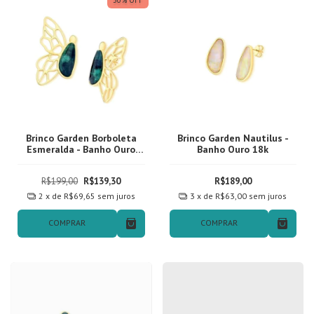
30
%
OFF
Brinco Garden Borboleta
Brinco Garden Nautilus -
Esmeralda - Banho Ouro
Banho Ouro 18k
18k
R$199,00
R$139,30
R$189,00
2
x de
R$69,65
sem juros
3
x de
R$63,00
sem juros
COMPRAR
COMPRAR