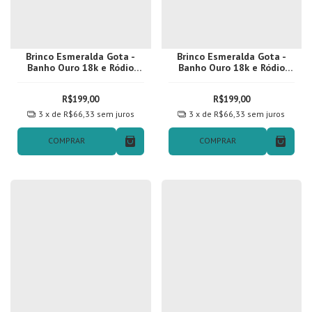
Brinco Esmeralda Gota -
Brinco Esmeralda Gota -
Banho Ouro 18k e Ródio
Banho Ouro 18k e Ródio
Branco
Branco
R$199,00
R$199,00
3
x de
R$66,33
sem juros
3
x de
R$66,33
sem juros
COMPRAR
COMPRAR