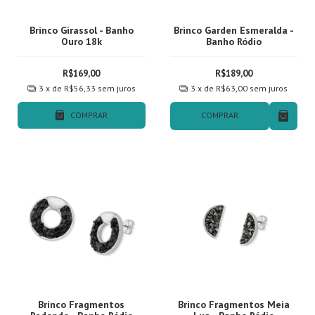
Brinco Girassol - Banho
Brinco Garden Esmeralda -
Ouro 18k
Banho Ródio
R$169,00
R$189,00
3
x de
R$56,33
sem juros
3
x de
R$63,00
sem juros
COMPRAR
COMPRAR
Brinco Fragmentos
Brinco Fragmentos Meia