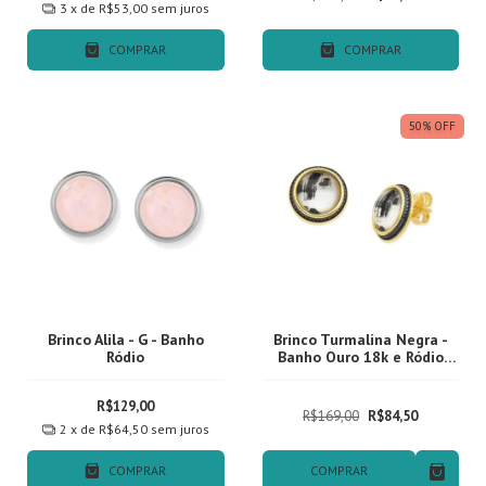
3
x de
R$53,00
sem juros
COMPRAR
COMPRAR
50
%
OFF
Brinco Alila - G - Banho
Brinco Turmalina Negra -
Ródio
Banho Ouro 18k e Ródio
Negro
R$129,00
R$169,00
R$84,50
2
x de
R$64,50
sem juros
COMPRAR
COMPRAR