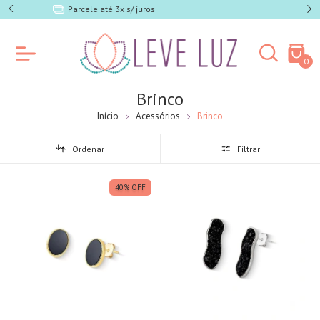
5% off no PIX
0
Brinco
Início
Acessórios
Brinco
Ordenar
Filtrar
40
%
OFF